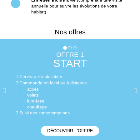
annuelle pour suivre les évolutions de votre
habitat)
Nos offres
Previous
Ne
OFFRE 1
START
eau + installation
Cerv
mande en local ou à distance
Com
accès
volets
lumières
chauffage
vi des consommations
Sui
DÉCOUVRIR L'OFFRE
Ala
Vid